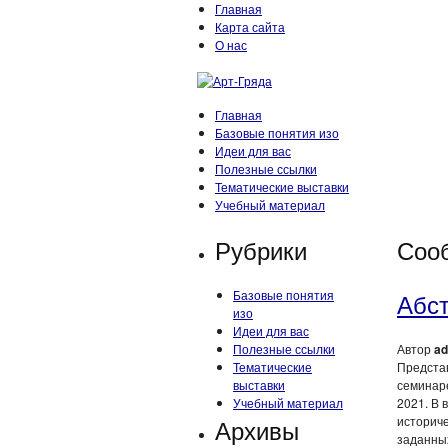
Главная
Карта сайта
О нас
Главная
Базовые понятия изо
Идеи для вас
Полезные ссылки
Тематические выставки
Учебный материал
Рубрики
Сооб
Базовые понятия
Абст
изо
Идеи для вас
Полезные ссылки
Автор
ad
Тематические
Представ
выставки
семинаре
Учебный материал
2021. В 
Архивы
историче
заданны