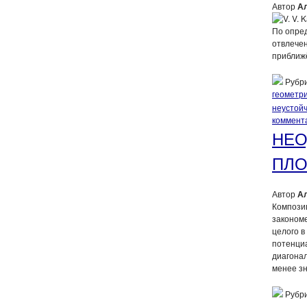
Автор
А
По опред
отвлечен
приближё
Рубри
геометр
неустой
коммент
НЕО
ПЛО
Автор
А
Композиц
законом
целого в
потенци
диагонал
менее зн
Рубри