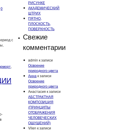
РИСУНКЕ
АКАДЕМИЧЕСКИЙ
0
ШТРИХ
ПЯТНО,
ПЛОСКОСТЬ,
ПОВЕРХНОСТЬ
Свежие
период с
комментарии
ы,
admin
к записи
Освоение
юрморт
,
природного цвета
Анна
к записи
ЦИИ
Освоение
природного цвета
Анастасия
к записи
АБСТРАКТНАЯ
КОМПОЗИЦИЯ
(ПРИНЦИПЫ
ОТОБРАЖЕНИЯ
о-
ЧЕЛОВЕЧЕСКИХ
в
ОЩУЩЕНИЙ)
Vilen
к записи