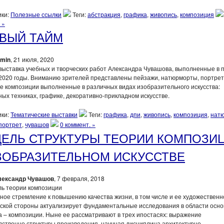
ки:
Полезные ссылки
Теги:
абстракция
,
графика
,
живопись
,
композиция
 »
ВЫЙ ТАЙМ
min
, 21 июля, 2020
ыставка учебных и творческих работ Александра Чувашова, выполненные в 
 2020 годы. Вниманию зрителей представлены пейзажи, натюрморты, портрет
е композиции выполненные в различных видах изобразительного искусства:
ых техниках, графике, декоративно-прикладном искусстве.
ки:
Тематические выставки
Теги:
графика
,
дпи
,
живопись
,
композиция
,
нат
портрет
,
чувашов
0 коммент. »
ЕЛЬ СТРУКТУРЫ ТЕОРИИ КОМПОЗИ
ЗОБРАЗИТЕЛЬНОМ ИСКУССТВЕ
лександр Чувашов
, 7 февраля, 2018
ое стремление к повышению качества жизни, в том числе и ее художественн
еской стороны актуализирует фундаментальные исследования в области осно
а – композиции. Ныне ее рассматривают в трех ипостасях: выражение
ственно структуры произведения, научная дисциплина архитектурно-