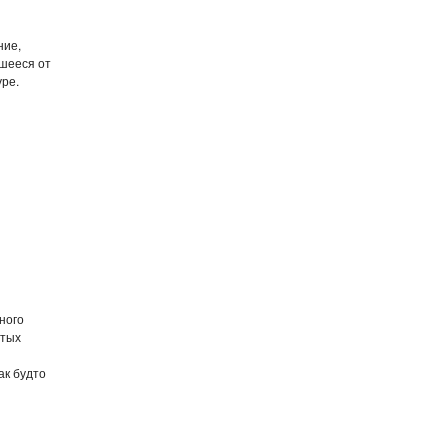
ние,
вшееся от
уре.
ного
ытых
ак будто