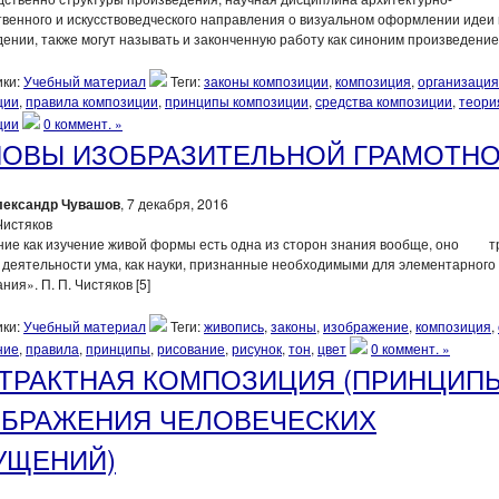
венного и искусствоведческого направления о визуальном оформлении идеи 
ении, также могут называть и законченную работу как синоним произведение
ки:
Учебный материал
Теги:
законы композиции
,
композиция
,
организация
ции
,
правила композиции
,
принципы композиции
,
средства композиции
,
теори
ции
0 коммент. »
ОВЫ ИЗОБРАЗИТЕЛЬНОЙ ГРАМОТН
лександр Чувашов
, 7 декабря, 2016
ние как изучение живой формы есть одна из сторон знания вообще, оно т
 деятельности ума, как науки, признанные необходимыми для элементарного
ния». П. П. Чистяков [5]
ки:
Учебный материал
Теги:
живопись
,
законы
,
изображение
,
композиция
,
ние
,
правила
,
принципы
,
рисование
,
рисунок
,
тон
,
цвет
0 коммент. »
ТРАКТНАЯ КОМПОЗИЦИЯ (ПРИНЦИП
БРАЖЕНИЯ ЧЕЛОВЕЧЕСКИХ
УЩЕНИЙ)