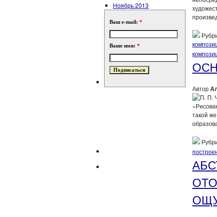
Ноябрь 2013
художест
произвед
Ваш e-mail:
*
Рубри
компози
Ваше имя:
*
компози
ОСН
Автор
А
«Рисова
такой же
образова
Рубри
построе
АБС
ОТО
ОЩ