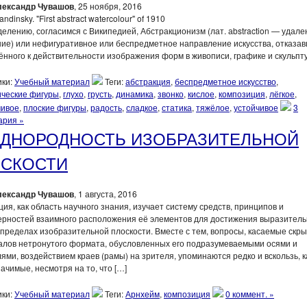
лександр Чувашов
, 25 ноября, 2016
елению, согласимся с Википедией, Абстракционизм (лат. аbstraction — удале
ие) или нефигуративное или беспредметное направление искусства, отказа
нного к действительности изображения форм в живописи, графике и скульпт
ки:
Учебный материал
Теги:
абстракция
,
беспредметное искусство
,
ические фигуры
,
глухо
,
грусть
,
динамика
,
звонко
,
кислое
,
композиция
,
лёгкое
,
чивое
,
плоские фигуры
,
радость
,
сладкое
,
статика
,
тяжёлое
,
устойчивое
3
ария »
ДНОРОДНОСТЬ ИЗОБРАЗИТЕЛЬНОЙ
СКОСТИ
лександр Чувашов
, 1 августа, 2016
ия, как область научного знания, изучает систему средств, принципов и
ерностей взаимного расположения её элементов для достижения выразитель
 пределах изобразительной плоскости. Вместе с тем, вопросы, касаемые скр
алов нетронутого формата, обусловленных его подразумеваемыми осями и
ями, воздействием краев (рамы) на зрителя, упоминаются редко и вскользь, к
ачимые, несмотря на то, что […]
ки:
Учебный материал
Теги:
Арнхейм
,
композиция
0 коммент. »