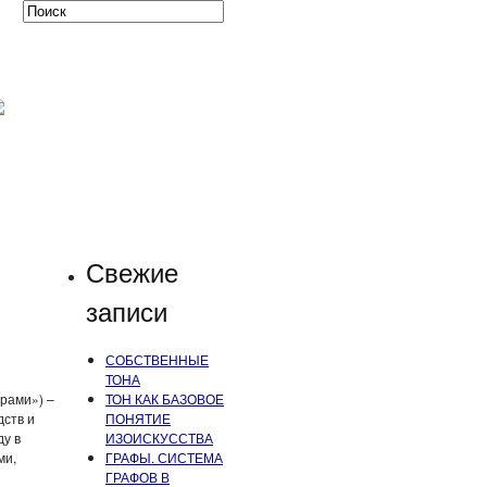
Свежие
записи
СОБСТВЕННЫЕ
ТОНА
урами») –
ТОН КАК БАЗОВОЕ
дств и
ПОНЯТИЕ
у в
ИЗОИСКУССТВА
ми,
ГРАФЫ. СИСТЕМА
ГРАФОВ В