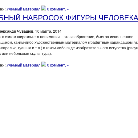
ки:
Учебный материал
0 коммент. »
БНЫЙ НАБРОСОК ФИГУРЫ ЧЕЛОВЕК
лександр Чувашов
, 10 марта, 2014
 в самом широком его понимании – это изображение, быстро исполненное
ьщиком, каким-либо художественным материалом (графитным карандашом, уг
кварелью, гуашью и т.п.) в каком-либо виде изобразительного искусства (рисун
 или небольшая скульптура).
ки:
Учебный материал
0 коммент. »