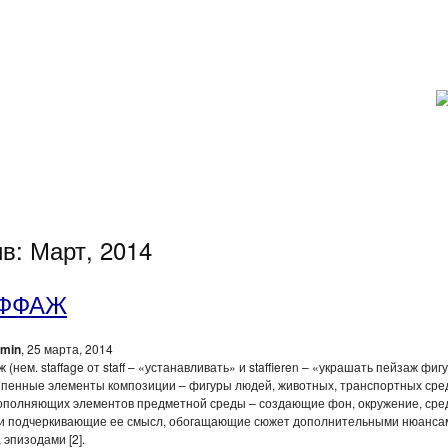
в: Март, 2014
ФФАЖ
min
, 25 марта, 2014
(нем. staffage от staff – «устанавливать» и staffieren – «украшать пейзаж фиг
епенные элементы композиции – фигуры людей, животных, транспортных сре
дополняющих элементов предметной среды – создающие фон, окружение, сред
 и подчеркивающие ее смысл, обогащающие сюжет дополнительными нюанса
 эпизодами [2].