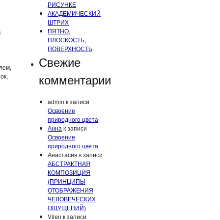
РИСУНКЕ
АКАДЕМИЧЕСКИЙ
ШТРИХ
А
ПЯТНО,
ПЛОСКОСТЬ,
ПОВЕРХНОСТЬ
Свежие
лем,
комментарии
ок,
admin
к записи
Освоение
природного цвета
Анна
к записи
Освоение
природного цвета
Анастасия
к записи
АБСТРАКТНАЯ
КОМПОЗИЦИЯ
(ПРИНЦИПЫ
ОТОБРАЖЕНИЯ
ЧЕЛОВЕЧЕСКИХ
ОЩУЩЕНИЙ)
Vilen
к записи