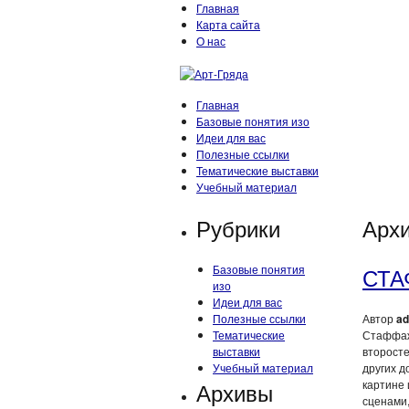
Главная
Карта сайта
О нас
Главная
Базовые понятия изо
Идеи для вас
Полезные ссылки
Тематические выставки
Учебный материал
Рубрики
Архи
Базовые понятия
СТА
изо
Идеи для вас
Полезные ссылки
Автор
ad
Тематические
Стаффаж 
выставки
второст
Учебный материал
других 
Архивы
картине
сценами,