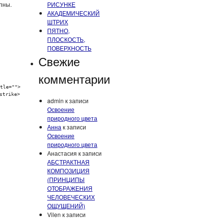
пны.
РИСУНКЕ
АКАДЕМИЧЕСКИЙ
ШТРИХ
ПЯТНО,
ПЛОСКОСТЬ,
ПОВЕРХНОСТЬ
Свежие
комментарии
tle="">
strike>
admin
к записи
Освоение
природного цвета
Анна
к записи
Освоение
природного цвета
Анастасия
к записи
АБСТРАКТНАЯ
КОМПОЗИЦИЯ
(ПРИНЦИПЫ
ОТОБРАЖЕНИЯ
ЧЕЛОВЕЧЕСКИХ
ОЩУЩЕНИЙ)
Vilen
к записи