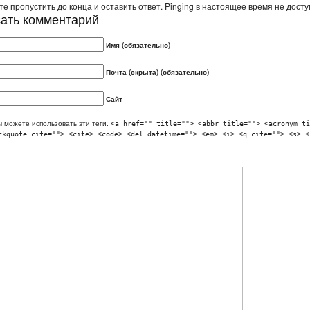
е пропустить до конца и оставить ответ. Pinging в настоящее время не досту
ать комментарий
Имя (обязательно)
Почта (скрыта) (обязательно)
Сайт
 можете использовать эти теги:
<a href="" title=""> <abbr title=""> <acronym ti
ckquote cite=""> <cite> <code> <del datetime=""> <em> <i> <q cite=""> <s> <