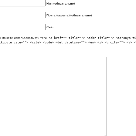
Имя (обязательно)
Почта (скрыта) (обязательно)
Сайт
 можете использовать эти теги:
<a href="" title=""> <abbr title=""> <acronym ti
ckquote cite=""> <cite> <code> <del datetime=""> <em> <i> <q cite=""> <s> <