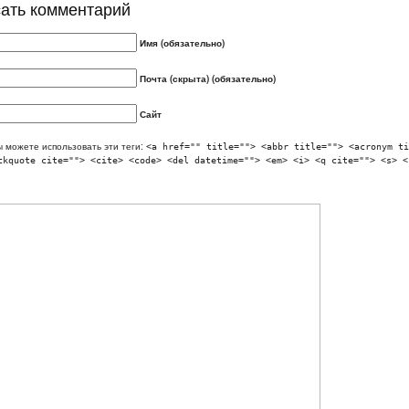
ать комментарий
Имя (обязательно)
Почта (скрыта) (обязательно)
Сайт
 можете использовать эти теги:
<a href="" title=""> <abbr title=""> <acronym ti
ckquote cite=""> <cite> <code> <del datetime=""> <em> <i> <q cite=""> <s> <