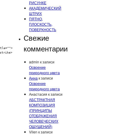
РИСУНКЕ
АКАДЕМИЧЕСКИЙ
ШТРИХ
ПЯТНО,
ПЛОСКОСТЬ,
ПОВЕРХНОСТЬ
Свежие
комментарии
tle="">
strike>
admin
к записи
Освоение
природного цвета
Анна
к записи
Освоение
природного цвета
Анастасия
к записи
АБСТРАКТНАЯ
КОМПОЗИЦИЯ
(ПРИНЦИПЫ
ОТОБРАЖЕНИЯ
ЧЕЛОВЕЧЕСКИХ
ОЩУЩЕНИЙ)
Vilen
к записи