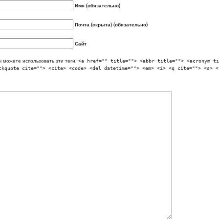
Имя (обязательно)
Почта (скрыта) (обязательно)
Сайт
 можете использовать эти теги:
<a href="" title=""> <abbr title=""> <acronym ti
ckquote cite=""> <cite> <code> <del datetime=""> <em> <i> <q cite=""> <s> <