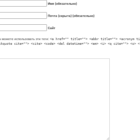
Имя (обязательно)
Почта (скрыта) (обязательно)
Сайт
 можете использовать эти теги:
<a href="" title=""> <abbr title=""> <acronym ti
ckquote cite=""> <cite> <code> <del datetime=""> <em> <i> <q cite=""> <s> <