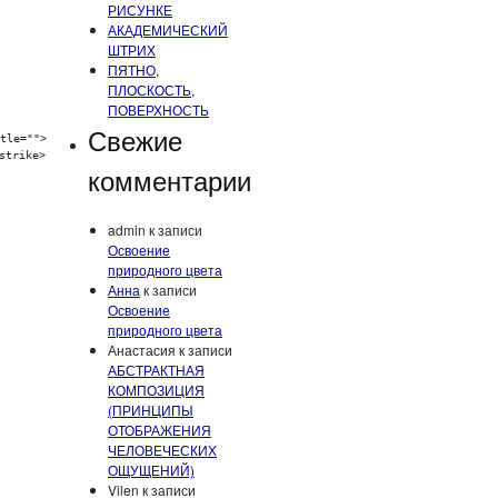
РИСУНКЕ
АКАДЕМИЧЕСКИЙ
ШТРИХ
ПЯТНО,
ПЛОСКОСТЬ,
ПОВЕРХНОСТЬ
Свежие
tle="">
strike>
комментарии
admin
к записи
Освоение
природного цвета
Анна
к записи
Освоение
природного цвета
Анастасия
к записи
АБСТРАКТНАЯ
КОМПОЗИЦИЯ
(ПРИНЦИПЫ
ОТОБРАЖЕНИЯ
ЧЕЛОВЕЧЕСКИХ
ОЩУЩЕНИЙ)
Vilen
к записи