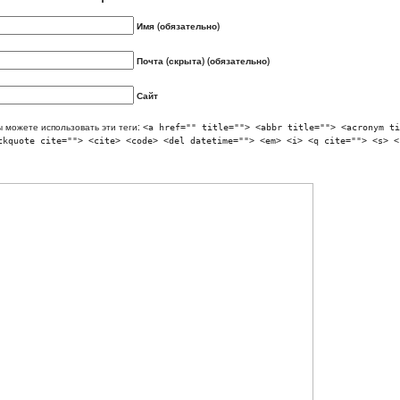
Имя (обязательно)
Почта (скрыта) (обязательно)
Сайт
 можете использовать эти теги:
<a href="" title=""> <abbr title=""> <acronym ti
ckquote cite=""> <cite> <code> <del datetime=""> <em> <i> <q cite=""> <s> <