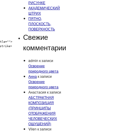
РИСУНКЕ
АКАДЕМИЧЕСКИЙ
ШТРИХ
ПЯТНО,
ПЛОСКОСТЬ,
ПОВЕРХНОСТЬ
Свежие
tle="">
комментарии
strike>
admin
к записи
Освоение
природного цвета
Анна
к записи
Освоение
природного цвета
Анастасия
к записи
АБСТРАКТНАЯ
КОМПОЗИЦИЯ
(ПРИНЦИПЫ
ОТОБРАЖЕНИЯ
ЧЕЛОВЕЧЕСКИХ
ОЩУЩЕНИЙ)
Vilen
к записи