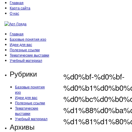
Главная
Карта сайта
О нас
Главная
Базовые понятия изо
Идеи для вас
Полезные ссылки
Тематические выставки
Учебный материал
Рубрики
%d0%bf-%d0%bf-
%d0%b1%d0%b0%
Базовые понятия
изо
%d0%bc%d0%b0%
Идеи для вас
Полезные ссылки
%d1%88%d0%ba%
Тематические
выставки
%d1%81%d1%80%
Учебный материал
Архивы