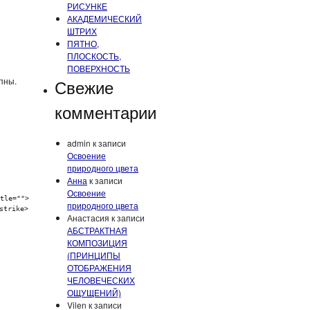
РИСУНКЕ
АКАДЕМИЧЕСКИЙ
ШТРИХ
ПЯТНО,
ПЛОСКОСТЬ,
ПОВЕРХНОСТЬ
пны.
Свежие
комментарии
admin
к записи
Освоение
природного цвета
Анна
к записи
Освоение
tle="">
природного цвета
strike>
Анастасия
к записи
АБСТРАКТНАЯ
КОМПОЗИЦИЯ
(ПРИНЦИПЫ
ОТОБРАЖЕНИЯ
ЧЕЛОВЕЧЕСКИХ
ОЩУЩЕНИЙ)
Vilen
к записи