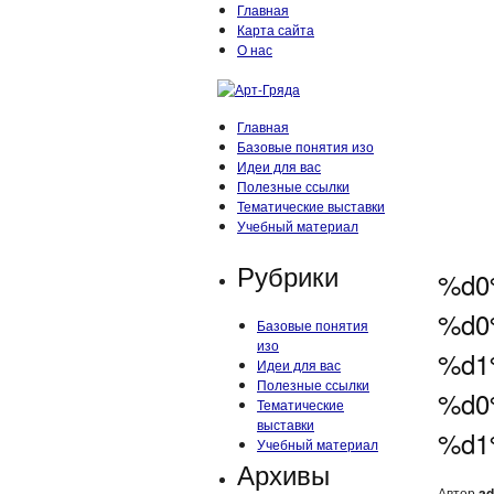
Главная
Карта сайта
О нас
Главная
Базовые понятия изо
Идеи для вас
Полезные ссылки
Тематические выставки
Учебный материал
Рубрики
%d0
%d0
Базовые понятия
изо
%d1
Идеи для вас
Полезные ссылки
%d0
Тематические
выставки
%d1
Учебный материал
Архивы
Автор
ad