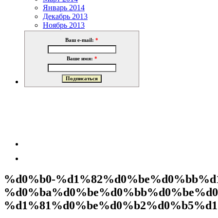
Январь 2014
Декабрь 2013
Ноябрь 2013
Ваш e-mail:
*
Ваше имя:
*
%d0%b0-%d1%82%d0%be%d0%bb%d
%d0%ba%d0%be%d0%bb%d0%be%d0
%d1%81%d0%be%d0%b2%d0%b5%d1