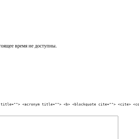
стоящее время не доступны.
 title=""> <acronym title=""> <b> <blockquote cite=""> <cite> <c