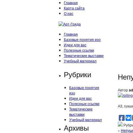
Главная
Карта сайта
О нас
Главная
Базовые понятия изо
Идеи для вас
Полезные ссылки
Тематические выставки
Учебный материал
Рубрики
Неп
Базовые понятия
Автор
ad
изо
Идеи для вас
Полезные ссылки
А3, гуаш
Тематические
выставки
Учебный материал
Архивы
Рубри
«
Непушк