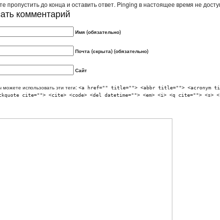
е пропустить до конца и оставить ответ. Pinging в настоящее время не досту
ать комментарий
Имя (обязательно)
Почта (скрыта) (обязательно)
Сайт
 можете использовать эти теги:
<a href="" title=""> <abbr title=""> <acronym ti
ckquote cite=""> <cite> <code> <del datetime=""> <em> <i> <q cite=""> <s> <