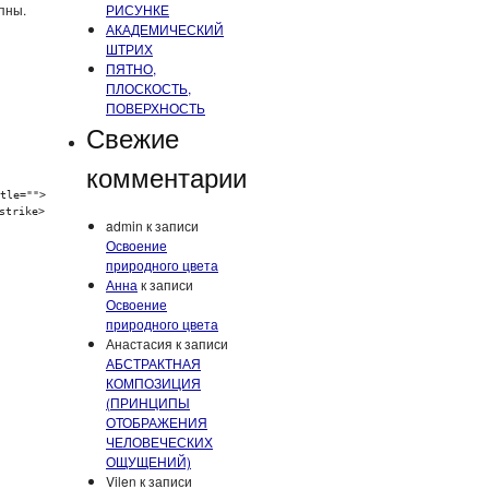
пны.
РИСУНКЕ
АКАДЕМИЧЕСКИЙ
ШТРИХ
ПЯТНО,
ПЛОСКОСТЬ,
ПОВЕРХНОСТЬ
Свежие
комментарии
tle="">
strike>
admin
к записи
Освоение
природного цвета
Анна
к записи
Освоение
природного цвета
Анастасия
к записи
АБСТРАКТНАЯ
КОМПОЗИЦИЯ
(ПРИНЦИПЫ
ОТОБРАЖЕНИЯ
ЧЕЛОВЕЧЕСКИХ
ОЩУЩЕНИЙ)
Vilen
к записи