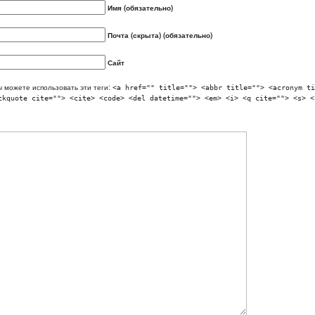
Имя (обязательно)
Почта (скрыта) (обязательно)
Сайт
 можете использовать эти теги:
<a href="" title=""> <abbr title=""> <acronym ti
ckquote cite=""> <cite> <code> <del datetime=""> <em> <i> <q cite=""> <s> <