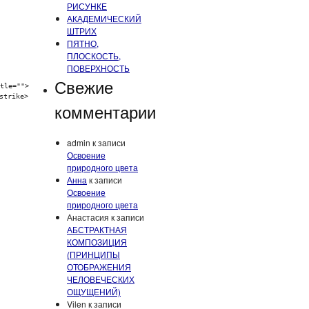
РИСУНКЕ
АКАДЕМИЧЕСКИЙ
ШТРИХ
ПЯТНО,
ПЛОСКОСТЬ,
ПОВЕРХНОСТЬ
Свежие
tle="">
strike>
комментарии
admin
к записи
Освоение
природного цвета
Анна
к записи
Освоение
природного цвета
Анастасия
к записи
АБСТРАКТНАЯ
КОМПОЗИЦИЯ
(ПРИНЦИПЫ
ОТОБРАЖЕНИЯ
ЧЕЛОВЕЧЕСКИХ
ОЩУЩЕНИЙ)
Vilen
к записи