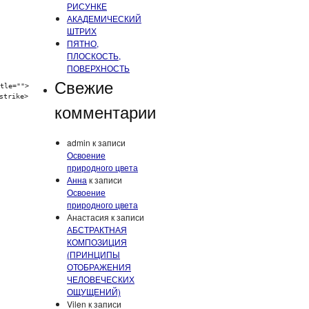
РИСУНКЕ
АКАДЕМИЧЕСКИЙ
ШТРИХ
ПЯТНО,
ПЛОСКОСТЬ,
ПОВЕРХНОСТЬ
Свежие
tle="">
strike>
комментарии
admin
к записи
Освоение
природного цвета
Анна
к записи
Освоение
природного цвета
Анастасия
к записи
АБСТРАКТНАЯ
КОМПОЗИЦИЯ
(ПРИНЦИПЫ
ОТОБРАЖЕНИЯ
ЧЕЛОВЕЧЕСКИХ
ОЩУЩЕНИЙ)
Vilen
к записи