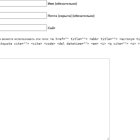
Имя (обязательно)
Почта (скрыта) (обязательно)
Сайт
 можете использовать эти теги:
<a href="" title=""> <abbr title=""> <acronym ti
ckquote cite=""> <cite> <code> <del datetime=""> <em> <i> <q cite=""> <s> <