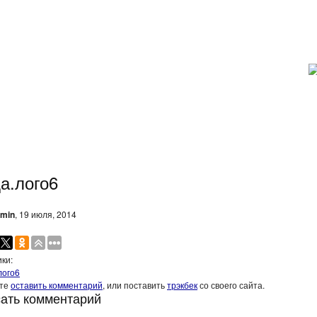
а.лого6
min
, 19 июля, 2014
ки:
лого6
ите
оставить комментарий
, или поставить
трэкбек
со своего сайта.
ать комментарий