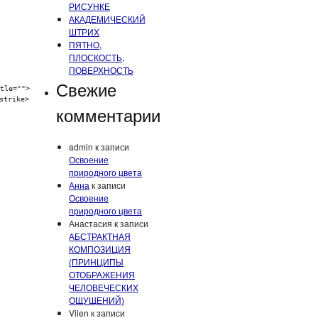
РИСУНКЕ
АКАДЕМИЧЕСКИЙ
ШТРИХ
ПЯТНО,
ПЛОСКОСТЬ,
ПОВЕРХНОСТЬ
Свежие
tle="">
strike>
комментарии
admin
к записи
Освоение
природного цвета
Анна
к записи
Освоение
природного цвета
Анастасия
к записи
АБСТРАКТНАЯ
КОМПОЗИЦИЯ
(ПРИНЦИПЫ
ОТОБРАЖЕНИЯ
ЧЕЛОВЕЧЕСКИХ
ОЩУЩЕНИЙ)
Vilen
к записи