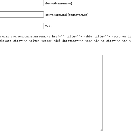
Имя (обязательно)
Почта (скрыта) (обязательно)
Сайт
 можете использовать эти теги:
<a href="" title=""> <abbr title=""> <acronym ti
ckquote cite=""> <cite> <code> <del datetime=""> <em> <i> <q cite=""> <s> <