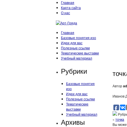
Главная
Карта сайта
О нас
Главная
Базовые понятия изо
Идеи для вас
Полезные ссылки
Тематические выставки
Учебный материал
Рубрики
точк
Базовые понятия
Автор
ad
изо
Идеи для вас
Иванов Д
Полезные ссылки
Тематические
выставки
Учебный материал
Рубри
Архивы
«
точка
Вы может