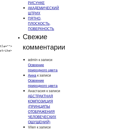
РИСУНКЕ
АКАДЕМИЧЕСКИЙ
ШТРИХ
ПЯТНО,
ПЛОСКОСТЬ,
ПОВЕРХНОСТЬ
Свежие
комментарии
tle="">
strike>
admin
к записи
Освоение
природного цвета
Анна
к записи
Освоение
природного цвета
Анастасия
к записи
АБСТРАКТНАЯ
КОМПОЗИЦИЯ
(ПРИНЦИПЫ
ОТОБРАЖЕНИЯ
ЧЕЛОВЕЧЕСКИХ
ОЩУЩЕНИЙ)
Vilen
к записи