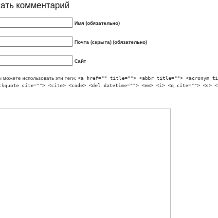
ать комментарий
Имя (обязательно)
Почта (скрыта) (обязательно)
Сайт
 можете использовать эти теги:
<a href="" title=""> <abbr title=""> <acronym ti
ckquote cite=""> <cite> <code> <del datetime=""> <em> <i> <q cite=""> <s> <