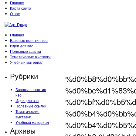
Главная
Карта сайта
О нас
Главная
Базовые понятия изо
Идеи для вас
Полезные ссылки
Тематические выставки
Учебный материал
Рубрики
%d0%b8%d0%bb%d
%d0%bc%d1%83%
Базовые понятия
изо
%d0%bf%d0%b5%
Идеи для вас
Полезные ссылки
%d0%b4%d0%bb%d
Тематические
выставки
%d0%b4%d0%b5%
Учебный материал
Архивы